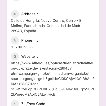
Address
Calle de Hungría, Nuevo Centro, Cerro - El
Molino, Fuenlabrada, Comunidad de Madrid,
28943, España
Phone
916 00 23 65
Website
https://www.afflelou.es/opticas/fuenlabrada/afflel
ou-cc-plaza-de-la-estacion-28943?
utm_campaign=gmb&utm_medium=organic&utm_
source=google_gmb&gclid=Cj0KCAjwjaWoBhAmE
i0AXz8DBZ93qn-
Sf0WOzeFgpCOjPLBKj2Q0oji69KelIwBvUOpy9BPE
2bWneqMaAolOEALw_wcB
Zip/Post Code