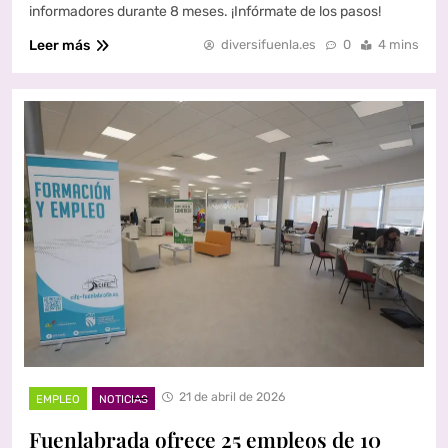
informadores durante 8 meses. ¡Infórmate de los pasos!
Leer más
diversifuenla.es
0
4 mins
21 de abril de 2026
EMPLEO
NOTICIAS
Fuenlabrada ofrece 25 empleos de 10