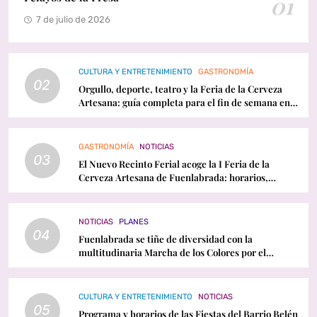
01
7 de julio de 2026
CULTURA Y ENTRETENIMIENTO
GASTRONOMÍA
02
Orgullo, deporte, teatro y la Feria de la Cerveza
Artesana: guía completa para el fin de semana en
Fuenlabrada
GASTRONOMÍA
NOTICIAS
03
El Nuevo Recinto Ferial acoge la I Feria de la
Cerveza Artesana de Fuenlabrada: horarios,
conciertos y programación
NOTICIAS
PLANES
04
Fuenlabrada se tiñe de diversidad con la
multitudinaria Marcha de los Colores por el
Orgullo LGTBI
CULTURA Y ENTRETENIMIENTO
NOTICIAS
05
Programa y horarios de las Fiestas del Barrio Belén