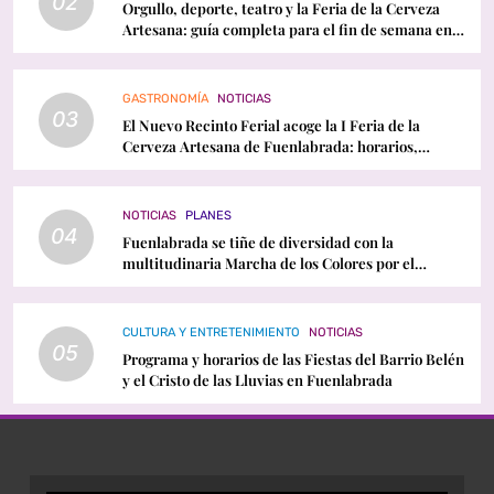
02
Orgullo, deporte, teatro y la Feria de la Cerveza
Artesana: guía completa para el fin de semana en
Fuenlabrada
GASTRONOMÍA
NOTICIAS
03
El Nuevo Recinto Ferial acoge la I Feria de la
Cerveza Artesana de Fuenlabrada: horarios,
conciertos y programación
NOTICIAS
PLANES
04
Fuenlabrada se tiñe de diversidad con la
multitudinaria Marcha de los Colores por el
Orgullo LGTBI
CULTURA Y ENTRETENIMIENTO
NOTICIAS
05
Programa y horarios de las Fiestas del Barrio Belén
y el Cristo de las Lluvias en Fuenlabrada