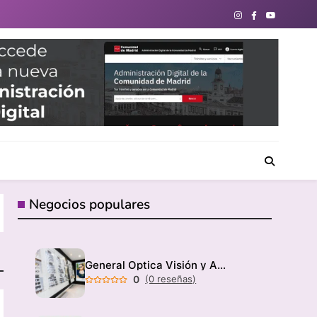
directorio de negocios locales para conectar con tu
Negocios populares
General Optica Visión y Audición
0
(0 reseñas)