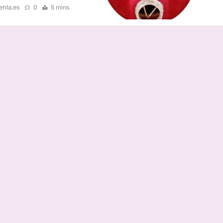
enla.es
0
5 mins