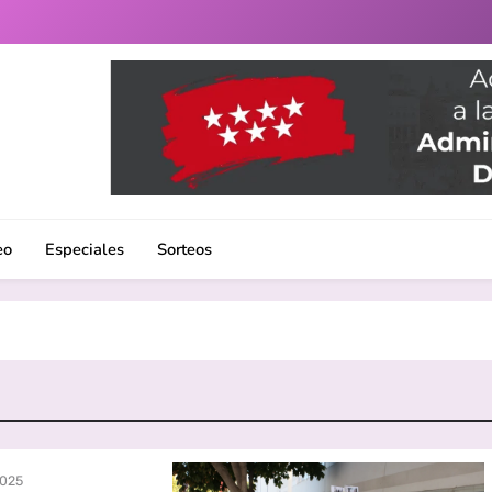
uenlabrada. Noticias, eventos culturales, gastronomía y un 
eo
Especiales
Sorteos
2025