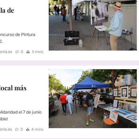
la de
oncurso de Pintura
€.
enla.es
0
3 mins
 local más
idaridad el 7 de junio
ible!
enla.es
0
4 mins