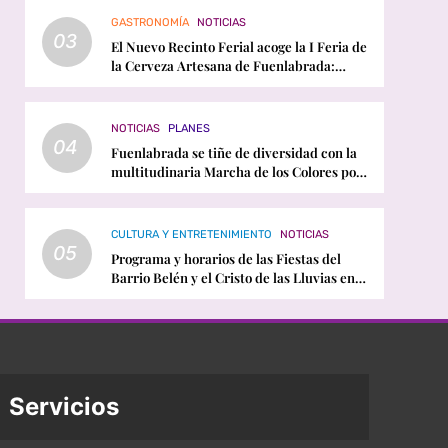
GASTRONOMÍA
NOTICIAS
03
El Nuevo Recinto Ferial acoge la I Feria de
la Cerveza Artesana de Fuenlabrada:
horarios, conciertos y programación
NOTICIAS
PLANES
04
Fuenlabrada se tiñe de diversidad con la
multitudinaria Marcha de los Colores por
el Orgullo LGTBI
CULTURA Y ENTRETENIMIENTO
NOTICIAS
05
Programa y horarios de las Fiestas del
Barrio Belén y el Cristo de las Lluvias en
Fuenlabrada
Servicios