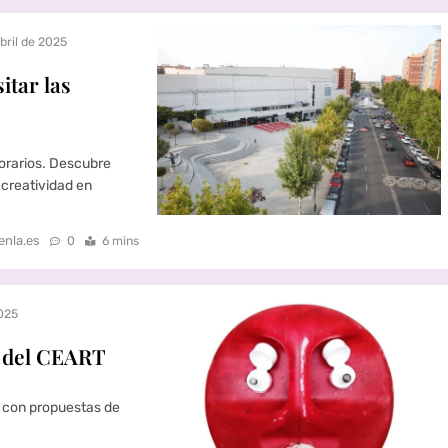
abril de 2025
tar las
horarios. Descubre
y creatividad en
enla.es
0
6 mins
025
C del CEART
, con propuestas de