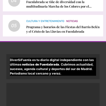
04
Fuenlabrada se tiñe de diversidad con la
multitudinaria Marcha de los Colores por el
Orgullo LGTBI
CULTURA Y ENTRETENIMIENTO
NOTICIAS
05
Programa y horarios de las Fiestas del Barrio Belén
y el Cristo de las Lluvias en Fuenlabrada
DiverSiFuenla es tu diario digital independiente con las
últimas
noticias de Fuenlabrada
. Cubrimos actualidad,
sucesos, agenda cultural y deportes del sur de Madrid.
Periodismo local cercano y veraz.