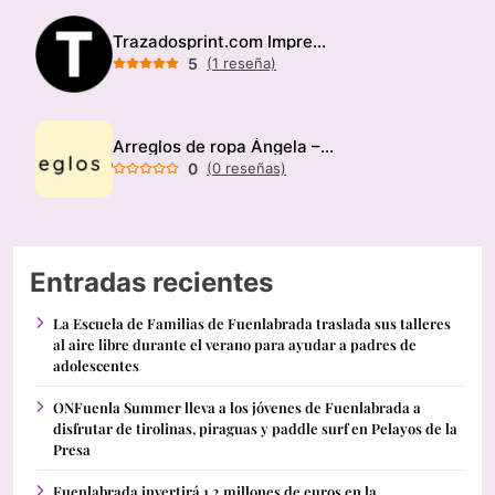
Trazadosprint.com Imprenta
5
(1 reseña)
Arreglos de ropa Ángela – Modista
0
(0 reseñas)
Entradas recientes
La Escuela de Familias de Fuenlabrada traslada sus talleres
al aire libre durante el verano para ayudar a padres de
adolescentes
ONFuenla Summer lleva a los jóvenes de Fuenlabrada a
disfrutar de tirolinas, piraguas y paddle surf en Pelayos de la
Presa
Fuenlabrada invertirá 1,2 millones de euros en la