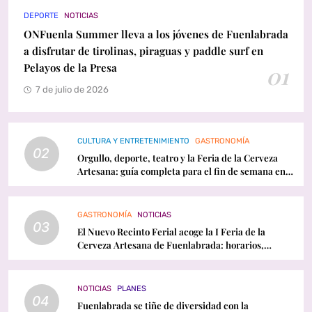
DEPORTE
NOTICIAS
ONFuenla Summer lleva a los jóvenes de Fuenlabrada
a disfrutar de tirolinas, piraguas y paddle surf en
Pelayos de la Presa
01
7 de julio de 2026
CULTURA Y ENTRETENIMIENTO
GASTRONOMÍA
02
Orgullo, deporte, teatro y la Feria de la Cerveza
Artesana: guía completa para el fin de semana en
Fuenlabrada
GASTRONOMÍA
NOTICIAS
03
El Nuevo Recinto Ferial acoge la I Feria de la
Cerveza Artesana de Fuenlabrada: horarios,
conciertos y programación
NOTICIAS
PLANES
04
Fuenlabrada se tiñe de diversidad con la