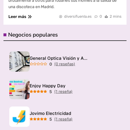
brutalmente a otros para robarles sus móviles a la salida de
una discoteca en Madrid.
Leer más
diversifuenla.es
0
2 mins
Negocios populares
General Optica Visión y Audición
0
(0 reseñas)
Enjoy Happy Day
5
(1 reseña)
Jovimo Electricidad
5
(1 reseña)