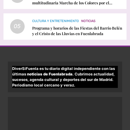
multitudinaria Marcha de los Colores por el
Orgullo LGTBI
CULTURA Y ENTRETENIMIENTO
NOTICIAS
05
Programa y horarios de las Fiestas del Barrio Belén
y el Cristo de las Lluvias en Fuenlabrada
DiverSiFuenla es tu diario digital independiente con las
últimas
noticias de Fuenlabrada
. Cubrimos actualidad,
sucesos, agenda cultural y deportes del sur de Madrid.
Periodismo local cercano y veraz.