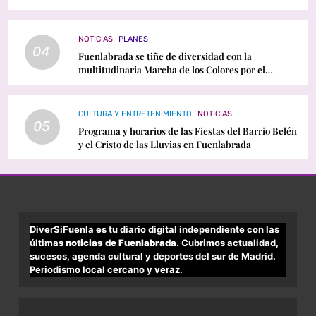
conciertos y programación
NOTICIAS
PLANES
04
Fuenlabrada se tiñe de diversidad con la
multitudinaria Marcha de los Colores por el
Orgullo LGTBI
CULTURA Y ENTRETENIMIENTO
NOTICIAS
05
Programa y horarios de las Fiestas del Barrio Belén
y el Cristo de las Lluvias en Fuenlabrada
DiverSiFuenla es tu diario digital independiente con las
últimas
noticias de Fuenlabrada
. Cubrimos actualidad,
sucesos, agenda cultural y deportes del sur de Madrid.
Periodismo local cercano y veraz.