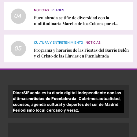
NOTICIAS
PLANES
04
Fuenlabrada se tiñe de diversidad con la
multitudinaria Marcha de los Colores por el
Orgullo LGTBI
CULTURA Y ENTRETENIMIENTO
NOTICIAS
05
Programa y horarios de las Fiestas del Barrio Belén
y el Cristo de las Lluvias en Fuenlabrada
DiverSiFuenla es tu diario digital independiente con las
últimas
noticias de Fuenlabrada
. Cubrimos actualidad,
sucesos, agenda cultural y deportes del sur de Madrid.
Periodismo local cercano y veraz.