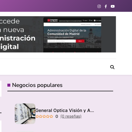
directorio de negocios locales para conectar con tu
Negocios populares
General Optica Visión y Audición
0
(0 reseñas)