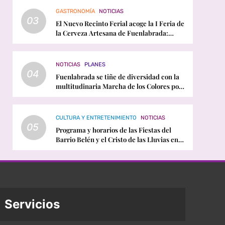
GASTRONOMÍA
NOTICIAS
03
El Nuevo Recinto Ferial acoge la I Feria de
la Cerveza Artesana de Fuenlabrada:
horarios, conciertos y programación
NOTICIAS
PLANES
04
Fuenlabrada se tiñe de diversidad con la
multitudinaria Marcha de los Colores por
el Orgullo LGTBI
CULTURA Y ENTRETENIMIENTO
NOTICIAS
05
Programa y horarios de las Fiestas del
Barrio Belén y el Cristo de las Lluvias en
Fuenlabrada
Servicios