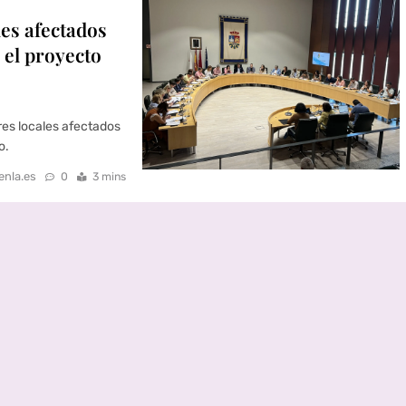
les afectados
 el proyecto
es locales afectados
o.
enla.es
0
3 mins