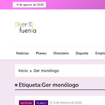
Saltar
9 de agosto de 2026
al
contenido
Diversifuenla – Tu medio digital de referencia en F
DiverSiFuenla
ciudad. ¡Descubre lo que ocurre cerca de ti!
Noticias
Planes
Directorio
Deporte
Empl
Inicio
Ger monólogo
Etiqueta:
Ger monólogo
5 de febrero de 2025
NOTICIAS
PLANES