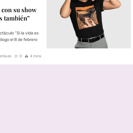
 con su show
as también”
táculo “Si la vida es
logo el 8 de febrero
enla.es
0
4 mins