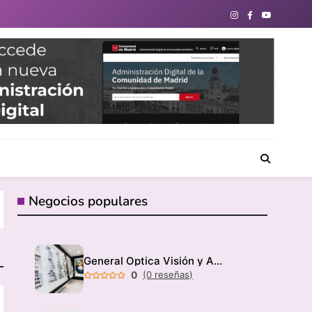
directorio de negocios locales para conectar con tu
Negocios populares
General Optica Visión y Audición
0
(0 reseñas)