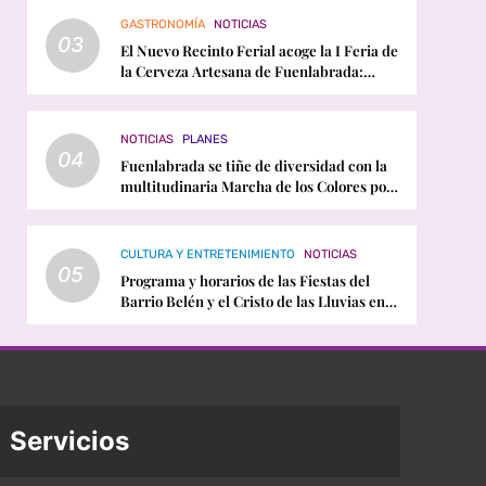
GASTRONOMÍA
NOTICIAS
03
El Nuevo Recinto Ferial acoge la I Feria de
la Cerveza Artesana de Fuenlabrada:
horarios, conciertos y programación
NOTICIAS
PLANES
04
Fuenlabrada se tiñe de diversidad con la
multitudinaria Marcha de los Colores por
el Orgullo LGTBI
CULTURA Y ENTRETENIMIENTO
NOTICIAS
05
Programa y horarios de las Fiestas del
Barrio Belén y el Cristo de las Lluvias en
Fuenlabrada
Servicios