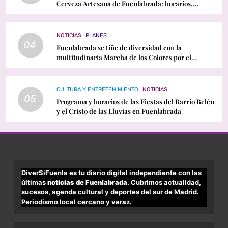
Cerveza Artesana de Fuenlabrada: horarios,
conciertos y programación
NOTICIAS
PLANES
04
Fuenlabrada se tiñe de diversidad con la
multitudinaria Marcha de los Colores por el
Orgullo LGTBI
CULTURA Y ENTRETENIMIENTO
NOTICIAS
05
Programa y horarios de las Fiestas del Barrio Belén
y el Cristo de las Lluvias en Fuenlabrada
DiverSiFuenla es tu diario digital independiente con las
últimas
noticias de Fuenlabrada
. Cubrimos actualidad,
sucesos, agenda cultural y deportes del sur de Madrid.
Periodismo local cercano y veraz.