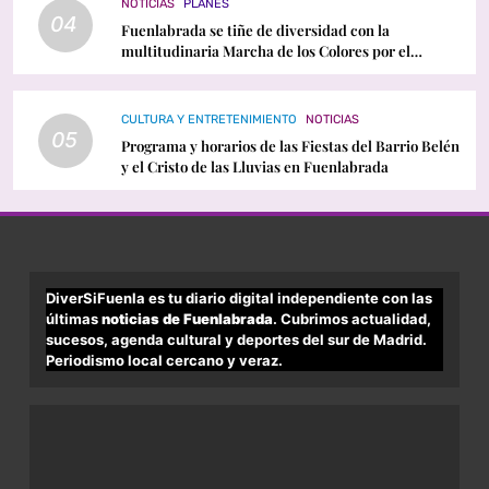
NOTICIAS
PLANES
04
Fuenlabrada se tiñe de diversidad con la
multitudinaria Marcha de los Colores por el
Orgullo LGTBI
CULTURA Y ENTRETENIMIENTO
NOTICIAS
05
Programa y horarios de las Fiestas del Barrio Belén
y el Cristo de las Lluvias en Fuenlabrada
DiverSiFuenla es tu diario digital independiente con las
últimas
noticias de Fuenlabrada
. Cubrimos actualidad,
sucesos, agenda cultural y deportes del sur de Madrid.
Periodismo local cercano y veraz.