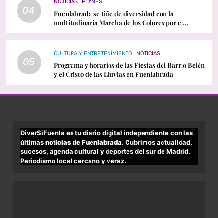
NOTICIAS
PLANES
04
Fuenlabrada se tiñe de diversidad con la
multitudinaria Marcha de los Colores por el
Orgullo LGTBI
CULTURA Y ENTRETENIMIENTO
NOTICIAS
05
Programa y horarios de las Fiestas del Barrio Belén
y el Cristo de las Lluvias en Fuenlabrada
DiverSiFuenla es tu diario digital independiente con las
últimas
noticias de Fuenlabrada
. Cubrimos actualidad,
sucesos, agenda cultural y deportes del sur de Madrid.
Periodismo local cercano y veraz.