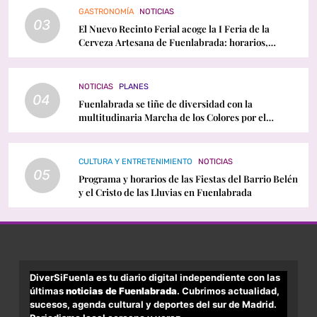
GASTRONOMÍA
NOTICIAS
03
El Nuevo Recinto Ferial acoge la I Feria de la
Cerveza Artesana de Fuenlabrada: horarios,
conciertos y programación
NOTICIAS
PLANES
04
Fuenlabrada se tiñe de diversidad con la
multitudinaria Marcha de los Colores por el
Orgullo LGTBI
CULTURA Y ENTRETENIMIENTO
NOTICIAS
05
Programa y horarios de las Fiestas del Barrio Belén
y el Cristo de las Lluvias en Fuenlabrada
DiverSiFuenla es tu diario digital independiente con las
últimas
noticias de Fuenlabrada
. Cubrimos actualidad,
sucesos, agenda cultural y deportes del sur de Madrid.