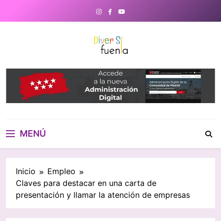
Saltar
al
contenido
DiverSiFuenla
Diversifuenla – Tu medio digital
de referencia en Fuenlabrada.
Noticias, eventos culturales,
gastronomía y un directorio de
negocios locales para conectar
con tu ciudad. ¡Descubre lo que
MENÚ
ocurre cerca de ti!
Inicio
Empleo
Claves para destacar en una carta de
presentación y llamar la atención de empresas