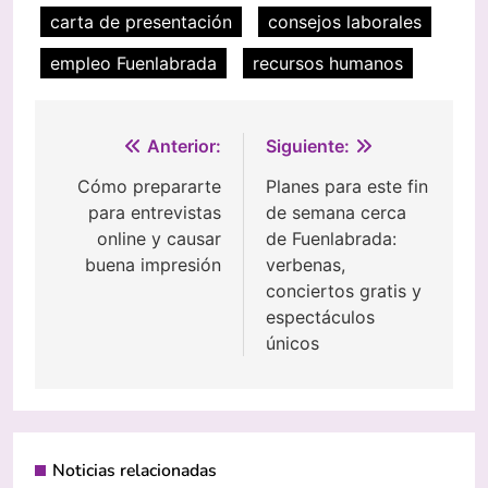
carta de presentación
consejos laborales
empleo Fuenlabrada
recursos humanos
Navegación
Anterior:
Siguiente:
de
Cómo prepararte
Planes para este fin
para entrevistas
de semana cerca
entradas
online y causar
de Fuenlabrada:
buena impresión
verbenas,
conciertos gratis y
espectáculos
únicos
Noticias relacionadas