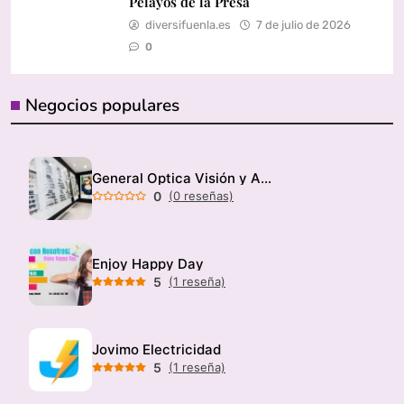
Pelayos de la Presa
diversifuenla.es
7 de julio de 2026
0
Negocios populares
General Optica Visión y Audición
0
(0 reseñas)
Enjoy Happy Day
5
(1 reseña)
Jovimo Electricidad
5
(1 reseña)