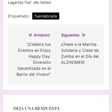
Lagartija Tija”. ¡No faltes!
Etiquetado:
fuenlabrada
Navegación
Anterior:
Siguiente:
de
“¡Celebra tus
¡Únete a la Marcha
Eventos en Enjoy
Solidaria y Clase de
entradas
Happy Day:
Zumba en el Día del
Diversión
ALZHEIMER!
Garantizada en el
Barrio del Vivero!”
DEJA UNA RESPUESTA