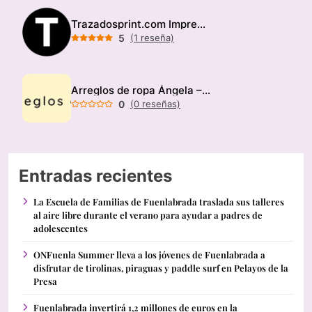
Trazadosprint.com Imprenta
5
(1 reseña)
Arreglos de ropa Ángela – Modista
0
(0 reseñas)
Entradas recientes
La Escuela de Familias de Fuenlabrada traslada sus talleres
al aire libre durante el verano para ayudar a padres de
adolescentes
ONFuenla Summer lleva a los jóvenes de Fuenlabrada a
disfrutar de tirolinas, piraguas y paddle surf en Pelayos de la
Presa
Fuenlabrada invertirá 1,2 millones de euros en la