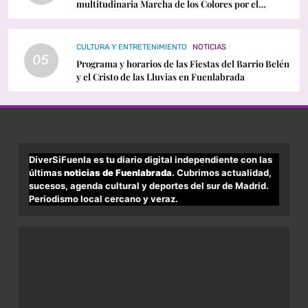
multitudinaria Marcha de los Colores por el
Orgullo LGTBI
CULTURA Y ENTRETENIMIENTO
NOTICIAS
05
Programa y horarios de las Fiestas del Barrio Belén
y el Cristo de las Lluvias en Fuenlabrada
DiverSiFuenla es tu diario digital independiente con las
últimas
noticias de Fuenlabrada
. Cubrimos actualidad,
sucesos, agenda cultural y deportes del sur de Madrid.
Periodismo local cercano y veraz.