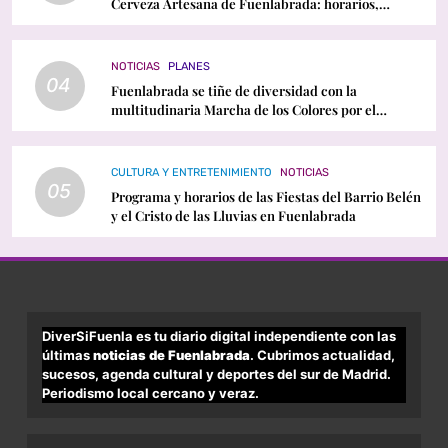
Cerveza Artesana de Fuenlabrada: horarios,
conciertos y programación
NOTICIAS
PLANES
04
Fuenlabrada se tiñe de diversidad con la
multitudinaria Marcha de los Colores por el
Orgullo LGTBI
CULTURA Y ENTRETENIMIENTO
NOTICIAS
05
Programa y horarios de las Fiestas del Barrio Belén
y el Cristo de las Lluvias en Fuenlabrada
DiverSiFuenla es tu diario digital independiente con las
últimas
noticias de Fuenlabrada
. Cubrimos actualidad,
sucesos, agenda cultural y deportes del sur de Madrid.
Periodismo local cercano y veraz.