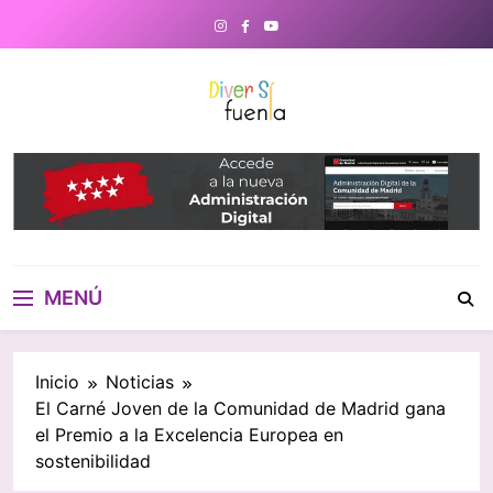
Saltar
al
contenido
DiverSiFuenla
Diversifuenla – Tu medio digital
de referencia en Fuenlabrada.
Noticias, eventos culturales,
gastronomía y un directorio de
negocios locales para conectar
con tu ciudad. ¡Descubre lo que
MENÚ
ocurre cerca de ti!
Inicio
Noticias
El Carné Joven de la Comunidad de Madrid gana
el Premio a la Excelencia Europea en
sostenibilidad