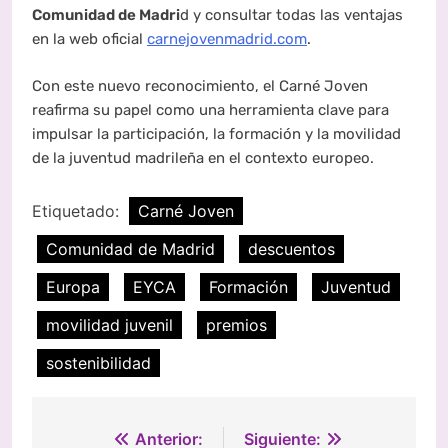
Comunidad de Madri
d y consultar todas las ventajas
en la web oficial
carnejovenmadrid.com
.
Con este nuevo reconocimiento, el Carné Joven
reafirma su papel como una herramienta clave para
impulsar la participación, la formación y la movilidad
de la juventud madrileña en el contexto europeo.
Etiquetado:
Carné Joven
Comunidad de Madrid
descuentos
Europa
EYCA
Formación
Juventud
movilidad juvenil
premios
sostenibilidad
Navegación
Anterior:
Siguiente: