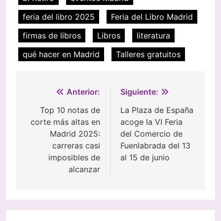
feria del libro 2025
Feria del Libro Madrid
firmas de libros
Libros
literatura
qué hacer en Madrid
Talleres gratuitos
Navegación
Anterior:
Siguiente:
de
Top 10 notas de
La Plaza de España
corte más altas en
acoge la VI Feria
entradas
Madrid 2025:
del Comercio de
carreras casi
Fuenlabrada del 13
imposibles de
al 15 de junio
alcanzar