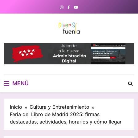
Saltar
al
contenido
DiverSiFuenla
Diversifuenla – Tu medio digital
de referencia en Fuenlabrada.
Noticias, eventos culturales,
gastronomía y un directorio de
negocios locales para conectar
con tu ciudad. ¡Descubre lo que
MENÚ
ocurre cerca de ti!
Inicio
Cultura y Entretenimiento
Feria del Libro de Madrid 2025: firmas
destacadas, actividades, horarios y cómo llegar