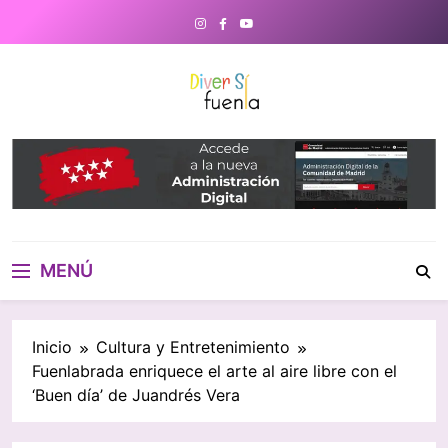
Saltar
al
contenido
DiverSiFuenla
Diversifuenla – Tu medio digital
de referencia en Fuenlabrada.
Noticias, eventos culturales,
gastronomía y un directorio de
negocios locales para conectar
con tu ciudad. ¡Descubre lo que
MENÚ
ocurre cerca de ti!
Inicio
Cultura y Entretenimiento
Fuenlabrada enriquece el arte al aire libre con el
‘Buen día’ de Juandrés Vera