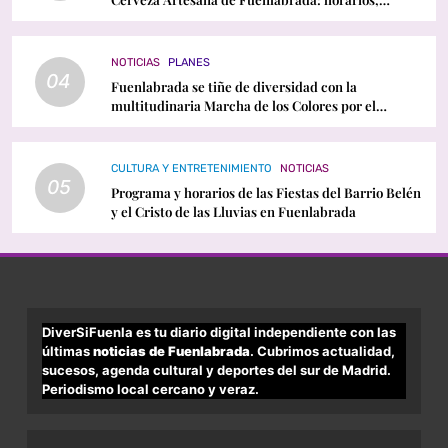
conciertos y programación
NOTICIAS
PLANES
04
Fuenlabrada se tiñe de diversidad con la
multitudinaria Marcha de los Colores por el
Orgullo LGTBI
CULTURA Y ENTRETENIMIENTO
NOTICIAS
05
Programa y horarios de las Fiestas del Barrio Belén
y el Cristo de las Lluvias en Fuenlabrada
DiverSiFuenla es tu diario digital independiente con las
últimas
noticias de Fuenlabrada
. Cubrimos actualidad,
sucesos, agenda cultural y deportes del sur de Madrid.
Periodismo local cercano y veraz.