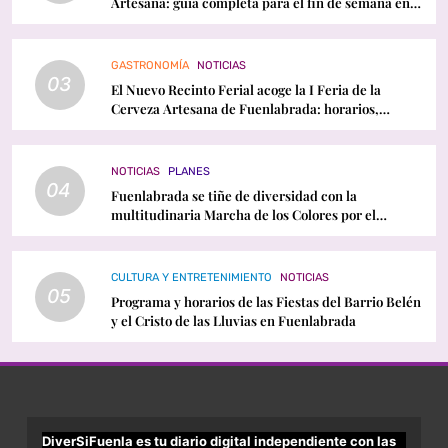
Artesana: guía completa para el fin de semana en
Fuenlabrada
GASTRONOMÍA
NOTICIAS
03
El Nuevo Recinto Ferial acoge la I Feria de la
Cerveza Artesana de Fuenlabrada: horarios,
conciertos y programación
NOTICIAS
PLANES
04
Fuenlabrada se tiñe de diversidad con la
multitudinaria Marcha de los Colores por el
Orgullo LGTBI
CULTURA Y ENTRETENIMIENTO
NOTICIAS
05
Programa y horarios de las Fiestas del Barrio Belén
y el Cristo de las Lluvias en Fuenlabrada
DiverSiFuenla es tu diario digital independiente con las