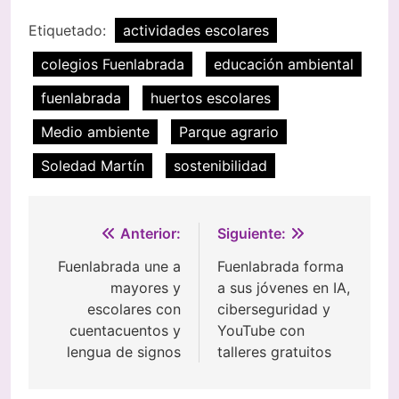
Etiquetado:
actividades escolares
colegios Fuenlabrada
educación ambiental
fuenlabrada
huertos escolares
Medio ambiente
Parque agrario
Soledad Martín
sostenibilidad
Navegación
Anterior:
Siguiente:
de
Fuenlabrada une a
Fuenlabrada forma
mayores y
a sus jóvenes en IA,
entradas
escolares con
ciberseguridad y
cuentacuentos y
YouTube con
lengua de signos
talleres gratuitos