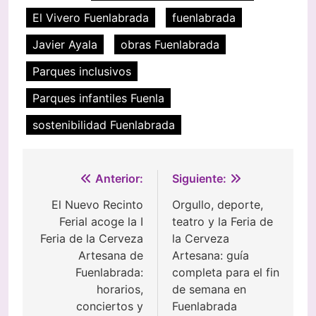
El Vivero Fuenlabrada
fuenlabrada
Javier Ayala
obras Fuenlabrada
Parques inclusivos
Parques infantiles Fuenla
sostenibilidad Fuenlabrada
Navegación
Anterior:
Siguiente:
de
El Nuevo Recinto
Orgullo, deporte,
Ferial acoge la I
teatro y la Feria de
entradas
Feria de la Cerveza
la Cerveza
Artesana de
Artesana: guía
Fuenlabrada:
completa para el fin
horarios,
de semana en
conciertos y
Fuenlabrada