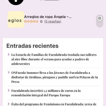
Arreglos de ropa Ángela – Modista
0
(0 reseñas)
Entradas recientes
La Escuela de Familias de Fuenlabrada traslada sus talleres
al aire libre durante el verano para ayudar a padres de
adolescentes
ONFuenla Summer lleva a los jóvenes de Fuenlabrada a
disfrutar de tirolinas, piraguas y paddle surf en Pelayos de la
Presa
Fuenlabrada invertirá 1,2 millones de euros en la
remodelación integral del Parque Europa
Éxito del programa de Feminismo en Fuenlabrada: cerca de