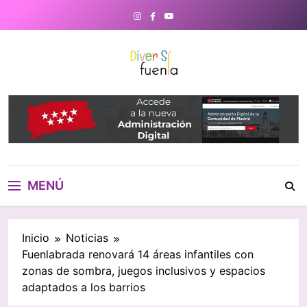
Saltar
al
contenido
DiverSiFuenla
Diversifuenla – Tu medio digital
de referencia en Fuenlabrada.
Noticias, eventos culturales,
gastronomía y un directorio de
negocios locales para conectar
con tu ciudad. ¡Descubre lo que
MENÚ
ocurre cerca de ti!
Inicio
Noticias
Fuenlabrada renovará 14 áreas infantiles con
zonas de sombra, juegos inclusivos y espacios
adaptados a los barrios