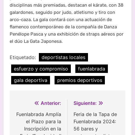
disciplinas más premiadas, destacan el kárate, con 38
galardones, seguido por judo, atletismo y tiro con
arco-caza. La gala contará con una actuación de
flamenco contemporáneo de la compañía de Danza
Penélope Pasca y una exhibición de straps aéreos por
el dúo La Gata Japonesa.
Etiquetado:
deportistas locales
esfuerzo y compromiso
fuenlabrada
gala deportiva
premios deportivos
Navegación
Anterior:
Siguiente:
de
Fuenlabrada Amplía
Feria de la Tapa de
el Plazo para la
Fuenlabrada 2024:
entradas
Inscripción en la
56 bares y