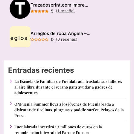
Trazadosprint.com Imprenta
5
(1 reseña)
Arreglos de ropa Ángela – Modista
0
(0 reseñas)
Entradas recientes
La Escuela de Familias de Fuenlabrada traslada sus talleres
al aire libre durante el verano para ayudar a padres de
adolescentes
ONFuenla Summer lleva a los jóvenes de Fuenlabrada a
disfrutar de tirolinas, piraguas y paddle surf en Pelayos de la
Presa
Fuenlabrada invertirá 1,2 millones de euros en la
remodelación integral del Parque Europa