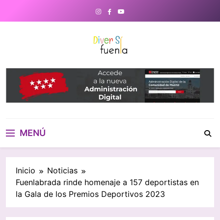
Saltar
al
contenido
DiverSiFuenla
Diversifuenla – Tu medio digital
de referencia en Fuenlabrada.
Noticias, eventos culturales,
gastronomía y un directorio de
negocios locales para conectar
con tu ciudad. ¡Descubre lo que
MENÚ
ocurre cerca de ti!
Inicio
Noticias
Fuenlabrada rinde homenaje a 157 deportistas en
la Gala de los Premios Deportivos 2023