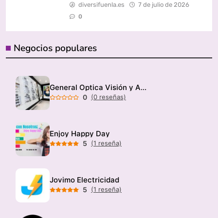
diversifuenla.es
7 de julio de 2026
0
Negocios populares
General Optica Visión y Audición
0
(0 reseñas)
Enjoy Happy Day
5
(1 reseña)
Jovimo Electricidad
5
(1 reseña)