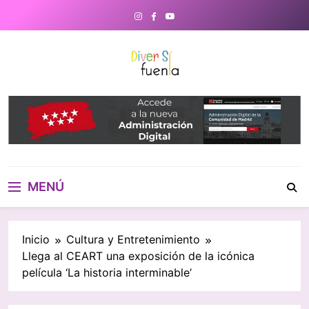
Saltar
al
contenido
DiverSiFuenla
Diversifuenla – Tu medio digital
de referencia en Fuenlabrada.
Noticias, eventos culturales,
gastronomía y un directorio de
negocios locales para conectar
con tu ciudad. ¡Descubre lo que
MENÚ
ocurre cerca de ti!
Inicio
Cultura y Entretenimiento
Llega al CEART una exposición de la icónica
película ‘La historia interminable’