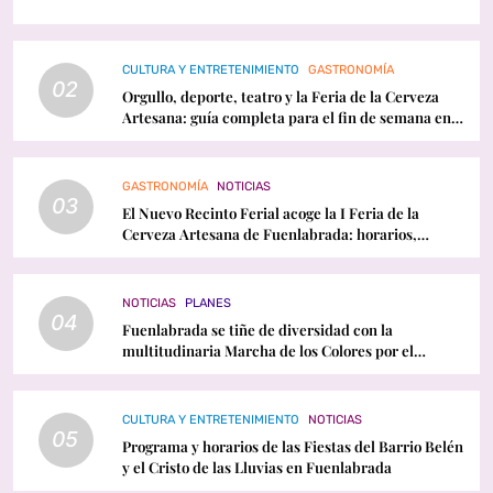
CULTURA Y ENTRETENIMIENTO
GASTRONOMÍA
02
Orgullo, deporte, teatro y la Feria de la Cerveza
Artesana: guía completa para el fin de semana en
Fuenlabrada
GASTRONOMÍA
NOTICIAS
03
El Nuevo Recinto Ferial acoge la I Feria de la
Cerveza Artesana de Fuenlabrada: horarios,
conciertos y programación
NOTICIAS
PLANES
04
Fuenlabrada se tiñe de diversidad con la
multitudinaria Marcha de los Colores por el
Orgullo LGTBI
CULTURA Y ENTRETENIMIENTO
NOTICIAS
05
Programa y horarios de las Fiestas del Barrio Belén
y el Cristo de las Lluvias en Fuenlabrada