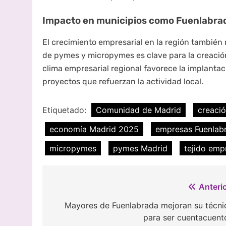
Impacto en municipios como Fuenlabra
El crecimiento empresarial en la región tambié
de pymes y micropymes es clave para la creació
clima empresarial regional favorece la implantac
proyectos que refuerzan la actividad local.
Etiquetado:
Comunidad de Madrid
creaci
economía Madrid 2025
empresas Fuenlab
micropymes
pymes Madrid
tejido emp
Navegación
Anterio
de
Mayores de Fuenlabrada mejoran su técni
para ser cuentacuent
entradas