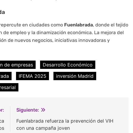
da
n repercute en ciudades como
Fuenlabrada
, donde el tejido
n de empleo y la dinamización económica. La mejora del
ión de nuevos negocios, iniciativas innovadoras y
ón de empresas
Desarrollo Económico
rada
IFEMA 2025
inversión Madrid
resarial
r:
Siguiente:
ca
Fuenlabrada refuerza la prevención del VIH
os
con una campaña joven