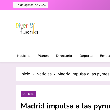
Saltar
7 de agosto de 2026
al
contenido
Diversifuenla – Tu medio digital de referencia en F
DiverSiFuenla
ciudad. ¡Descubre lo que ocurre cerca de ti!
Noticias
Planes
Directorio
Deporte
Empl
Inicio
Noticias
Madrid impulsa a las pyme
NOTICIAS
Madrid impulsa a las pym