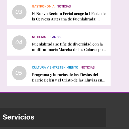
GASTRONOMÍA
NOTICIAS
03
El Nuevo Recinto Ferial acoge la I Feria de
la Cerveza Artesana de Fuenlabrada:
horarios, conciertos y programación
NOTICIAS
PLANES
04
Fuenlabrada se tiñe de diversidad con la
multitudinaria Marcha de los Colores por
el Orgullo LGTBI
CULTURA Y ENTRETENIMIENTO
NOTICIAS
05
Programa y horarios de las Fiestas del
Barrio Belén y el Cristo de las Lluvias en
Fuenlabrada
Servicios