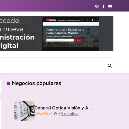
directorio de negocios locales para conectar con tu
Negocios populares
General Optica Visión y Audición
0
(0 reseñas)