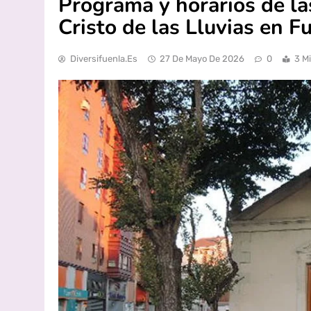
Programa y horarios de las
Cristo de las Lluvias en 
Diversifuenla.es
27 De Mayo De 2026
0
3 M