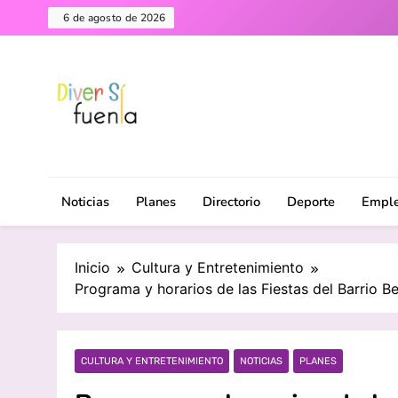
Saltar
6 de agosto de 2026
al
contenido
Diversifuenla – Tu medio digital de referencia en F
DiverSiFuenla
ciudad. ¡Descubre lo que ocurre cerca de ti!
Noticias
Planes
Directorio
Deporte
Empl
Inicio
Cultura y Entretenimiento
Programa y horarios de las Fiestas del Barrio Be
CULTURA Y ENTRETENIMIENTO
NOTICIAS
PLANES