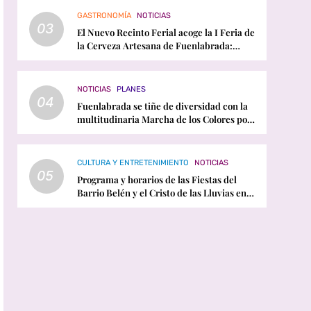
GASTRONOMÍA
NOTICIAS
03
El Nuevo Recinto Ferial acoge la I Feria de
la Cerveza Artesana de Fuenlabrada:
horarios, conciertos y programación
NOTICIAS
PLANES
04
Fuenlabrada se tiñe de diversidad con la
multitudinaria Marcha de los Colores por
el Orgullo LGTBI
CULTURA Y ENTRETENIMIENTO
NOTICIAS
05
Programa y horarios de las Fiestas del
Barrio Belén y el Cristo de las Lluvias en
Fuenlabrada