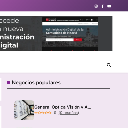
directorio de negocios locales para conectar con tu
Negocios populares
General Optica Visión y Audición
0
(0 reseñas)