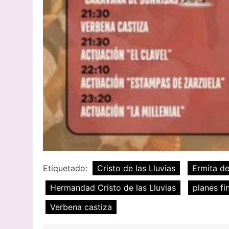
Etiquetado:
Cristo de las Lluvias
Ermita de
Hermandad Cristo de las Lluvias
planes f
Verbena castiza