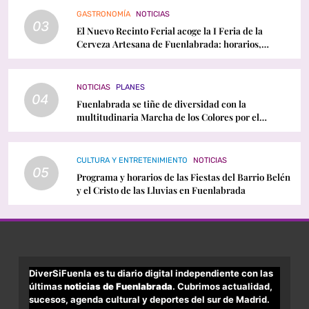
GASTRONOMÍA
NOTICIAS
03
El Nuevo Recinto Ferial acoge la I Feria de la
Cerveza Artesana de Fuenlabrada: horarios,
conciertos y programación
NOTICIAS
PLANES
04
Fuenlabrada se tiñe de diversidad con la
multitudinaria Marcha de los Colores por el
Orgullo LGTBI
CULTURA Y ENTRETENIMIENTO
NOTICIAS
05
Programa y horarios de las Fiestas del Barrio Belén
y el Cristo de las Lluvias en Fuenlabrada
DiverSiFuenla es tu diario digital independiente con las
últimas
noticias de Fuenlabrada
. Cubrimos actualidad,
sucesos, agenda cultural y deportes del sur de Madrid.