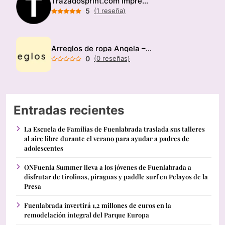
Trazadosprint.com Imprenta
5
(1 reseña)
Arreglos de ropa Ángela – Modista
0
(0 reseñas)
Entradas recientes
La Escuela de Familias de Fuenlabrada traslada sus talleres
al aire libre durante el verano para ayudar a padres de
adolescentes
ONFuenla Summer lleva a los jóvenes de Fuenlabrada a
disfrutar de tirolinas, piraguas y paddle surf en Pelayos de la
Presa
Fuenlabrada invertirá 1,2 millones de euros en la
remodelación integral del Parque Europa