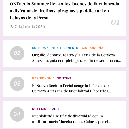
ONFuenla Summer lleva a los jóvenes de Fuenlabrada
a disfrutar de tirolinas, piraguas y paddle surf en
Pelayos de la Presa
01
7 de julio de 2026
CULTURA Y ENTRETENIMIENTO
GASTRONOMÍA
02
Orgullo, deporte, teatro y la Feria de la Cerveza
Artesana: guía completa para el fin de semana en
Fuenlabrada
GASTRONOMÍA
NOTICIAS
03
El Nuevo Recinto Ferial acoge la I Feria de la
Cerveza Artesana de Fuenlabrada: horarios,
conciertos y programación
NOTICIAS
PLANES
04
Fuenlabrada se tiñe de diversidad con la
multitudinaria Marcha de los Colores por el
Orgullo LGTBI