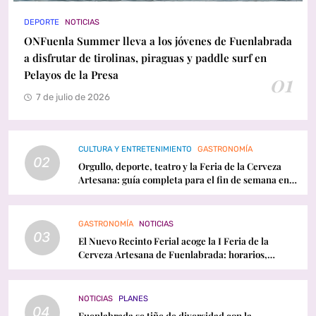
DEPORTE
NOTICIAS
ONFuenla Summer lleva a los jóvenes de Fuenlabrada
a disfrutar de tirolinas, piraguas y paddle surf en
Pelayos de la Presa
01
7 de julio de 2026
CULTURA Y ENTRETENIMIENTO
GASTRONOMÍA
02
Orgullo, deporte, teatro y la Feria de la Cerveza
Artesana: guía completa para el fin de semana en
Fuenlabrada
GASTRONOMÍA
NOTICIAS
03
El Nuevo Recinto Ferial acoge la I Feria de la
Cerveza Artesana de Fuenlabrada: horarios,
conciertos y programación
NOTICIAS
PLANES
04
Fuenlabrada se tiñe de diversidad con la