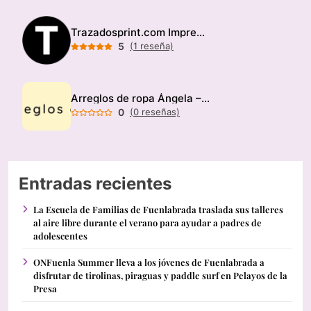
Trazadosprint.com Imprenta
5
(1 reseña)
Arreglos de ropa Ángela – Modista
0
(0 reseñas)
Entradas recientes
La Escuela de Familias de Fuenlabrada traslada sus talleres
al aire libre durante el verano para ayudar a padres de
adolescentes
ONFuenla Summer lleva a los jóvenes de Fuenlabrada a
disfrutar de tirolinas, piraguas y paddle surf en Pelayos de la
Presa