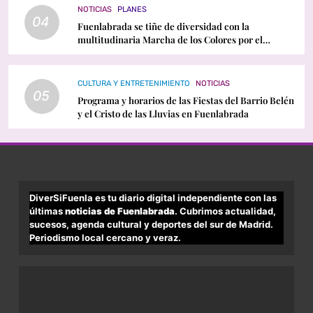
NOTICIAS
PLANES
04
Fuenlabrada se tiñe de diversidad con la
multitudinaria Marcha de los Colores por el
Orgullo LGTBI
CULTURA Y ENTRETENIMIENTO
NOTICIAS
05
Programa y horarios de las Fiestas del Barrio Belén
y el Cristo de las Lluvias en Fuenlabrada
DiverSiFuenla es tu diario digital independiente con las
últimas
noticias de Fuenlabrada
. Cubrimos actualidad,
sucesos, agenda cultural y deportes del sur de Madrid.
Periodismo local cercano y veraz.