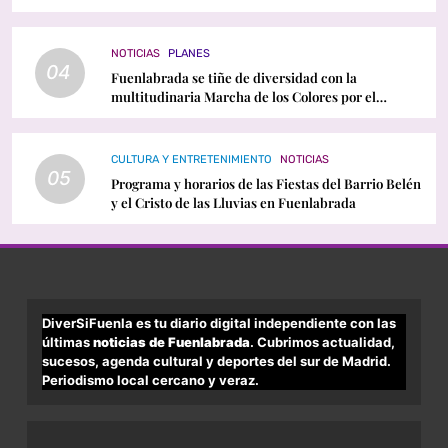
conciertos y programación
NOTICIAS
PLANES
04
Fuenlabrada se tiñe de diversidad con la
multitudinaria Marcha de los Colores por el
Orgullo LGTBI
CULTURA Y ENTRETENIMIENTO
NOTICIAS
05
Programa y horarios de las Fiestas del Barrio Belén
y el Cristo de las Lluvias en Fuenlabrada
DiverSiFuenla es tu diario digital independiente con las
últimas
noticias de Fuenlabrada
. Cubrimos actualidad,
sucesos, agenda cultural y deportes del sur de Madrid.
Periodismo local cercano y veraz.