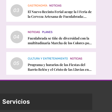
GASTRONOMÍA
NOTICIAS
03
El Nuevo Recinto Ferial acoge la I Feria de
la Cerveza Artesana de Fuenlabrada:
horarios, conciertos y programación
NOTICIAS
PLANES
04
Fuenlabrada se tiñe de diversidad con la
multitudinaria Marcha de los Colores por
el Orgullo LGTBI
CULTURA Y ENTRETENIMIENTO
NOTICIAS
05
Programa y horarios de las Fiestas del
Barrio Belén y el Cristo de las Lluvias en
Fuenlabrada
Servicios