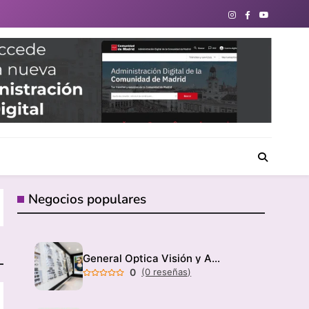
directorio de negocios locales para conectar con tu
Negocios populares
General Optica Visión y Audición
0
(0 reseñas)