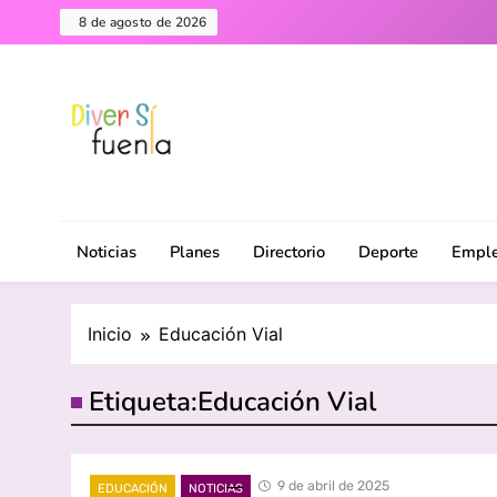
Saltar
8 de agosto de 2026
al
contenido
Diversifuenla – Tu medio digital de referencia en F
DiverSiFuenla
ciudad. ¡Descubre lo que ocurre cerca de ti!
Noticias
Planes
Directorio
Deporte
Empl
Inicio
Educación Vial
Etiqueta:
Educación Vial
9 de abril de 2025
EDUCACIÓN
NOTICIAS