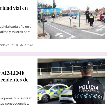
idad vial en
d vial cada año en el
alista y talleres para
enla.es
0
3 mins
l y AESLEME
ccidentes de
programa busca crear
 sus consecuencias.