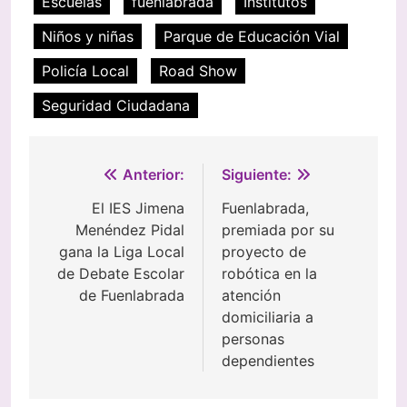
Escuelas
fuenlabrada
Institutos
Niños y niñas
Parque de Educación Vial
Policía Local
Road Show
Seguridad Ciudadana
Navegación
Anterior:
Siguiente:
de
El IES Jimena
Fuenlabrada,
Menéndez Pidal
premiada por su
entradas
gana la Liga Local
proyecto de
de Debate Escolar
robótica en la
de Fuenlabrada
atención
domiciliaria a
personas
dependientes