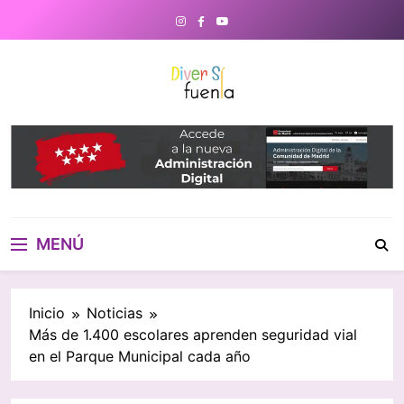
Saltar
al
contenido
DiverSiFuenla
Diversifuenla – Tu medio digital
de referencia en Fuenlabrada.
Noticias, eventos culturales,
gastronomía y un directorio de
negocios locales para conectar
con tu ciudad. ¡Descubre lo que
MENÚ
ocurre cerca de ti!
Inicio
Noticias
Más de 1.400 escolares aprenden seguridad vial
en el Parque Municipal cada año