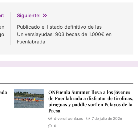
r:
Siguiente:
an
Publicado el listado definitivo de las
go
Universiayudas: 903 becas de 1.000€ en
Fuenlabrada
rada
ONFuenla Summer lleva a los jóvenes
de Fuenlabrada a disfrutar de tirolinas,
piraguas y paddle surf en Pelayos de la
Presa
diversifuenla.es
7 de julio de 2026
0