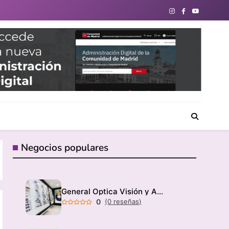
directorio de negocios locales para conectar con tu
Negocios populares
General Optica Visión y Audición
0
(0 reseñas)