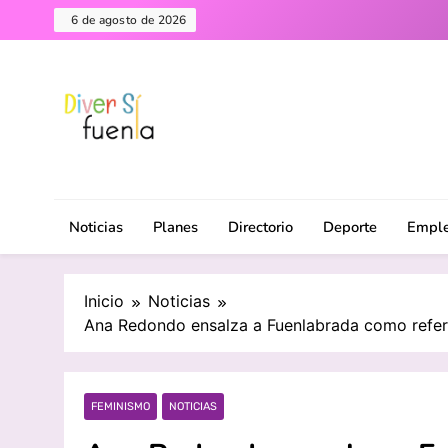
Saltar
6 de agosto de 2026
al
contenido
Diversifuenla – Tu medio digital de referencia en F
DiverSiFuenla
ciudad. ¡Descubre lo que ocurre cerca de ti!
Noticias
Planes
Directorio
Deporte
Empl
Inicio
Noticias
Ana Redondo ensalza a Fuenlabrada como refere
FEMINISMO
NOTICIAS