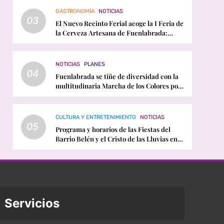
GASTRONOMÍA
NOTICIAS
03
El Nuevo Recinto Ferial acoge la I Feria de
la Cerveza Artesana de Fuenlabrada:
horarios, conciertos y programación
NOTICIAS
PLANES
04
Fuenlabrada se tiñe de diversidad con la
multitudinaria Marcha de los Colores por
el Orgullo LGTBI
CULTURA Y ENTRETENIMIENTO
NOTICIAS
05
Programa y horarios de las Fiestas del
Barrio Belén y el Cristo de las Lluvias en
Fuenlabrada
Servicios