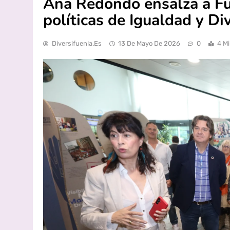
Ana Redondo ensalza a Fu
políticas de Igualdad y Di
Diversifuenla.es
13 De Mayo De 2026
0
4 M