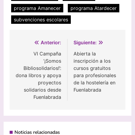
programa Amanecer
programa Atardecer
subvenciones escolares
Navegación
Anterior:
Siguiente:
de
VI Campaña
Abierta la
‘¡Somos
inscripción a los
entradas
Bibliosolidarios!’:
cursos gratuitos
dona libros y apoya
para profesionales
proyectos
de la hostelería en
solidarios desde
Fuenlabrada
Fuenlabrada
Noticias relacionadas