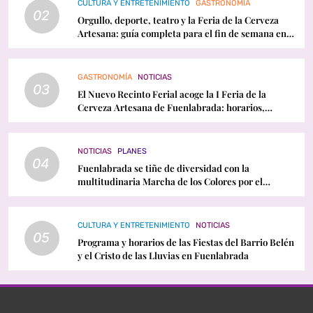
CULTURA Y ENTRETENIMIENTO
GASTRONOMÍA
02
Orgullo, deporte, teatro y la Feria de la Cerveza
Artesana: guía completa para el fin de semana en
Fuenlabrada
GASTRONOMÍA
NOTICIAS
03
El Nuevo Recinto Ferial acoge la I Feria de la
Cerveza Artesana de Fuenlabrada: horarios,
conciertos y programación
NOTICIAS
PLANES
04
Fuenlabrada se tiñe de diversidad con la
multitudinaria Marcha de los Colores por el
Orgullo LGTBI
CULTURA Y ENTRETENIMIENTO
NOTICIAS
05
Programa y horarios de las Fiestas del Barrio Belén
y el Cristo de las Lluvias en Fuenlabrada