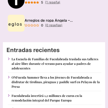
5
(1 reseña)
Arreglos de ropa Ángela – Modista
0
(0 reseñas)
Entradas recientes
La Escuela de Familias de Fuenlabrada traslada sus talleres
al aire libre durante el verano para ayudar a padres de
adolescentes
ONFuenla Summer lleva a los jóvenes de Fuenlabrada a
disfrutar de tirolinas, piraguas y paddle surf en Pelayos de la
Presa
Fuenlabrada invertirá 1,2 millones de euros en la
remodelación integral del Parque Europa