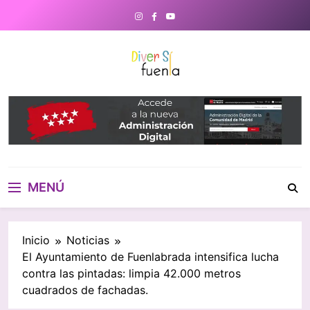
Saltar
al
contenido
DiverSiFuenla
Diversifuenla – Tu medio digital
de referencia en Fuenlabrada.
Noticias, eventos culturales,
gastronomía y un directorio de
negocios locales para conectar
con tu ciudad. ¡Descubre lo que
MENÚ
ocurre cerca de ti!
Inicio
Noticias
El Ayuntamiento de Fuenlabrada intensifica lucha
contra las pintadas: limpia 42.000 metros
cuadrados de fachadas.