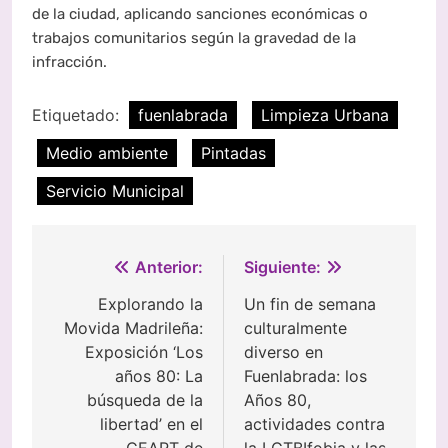
de la ciudad, aplicando sanciones económicas o
trabajos comunitarios según la gravedad de la
infracción.
Etiquetado:
fuenlabrada
Limpieza Urbana
Medio ambiente
Pintadas
Servicio Municipal
Navegación
Anterior:
Siguiente:
de
Explorando la
Un fin de semana
Movida Madrileña:
culturalmente
entradas
Exposición ‘Los
diverso en
años 80: La
Fuenlabrada: los
búsqueda de la
Años 80,
libertad’ en el
actividades contra