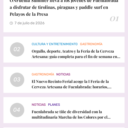
ONFuenla Summer lleva a los jóvenes de Fuenlabrada
a disfrutar de tirolinas, piraguas y paddle surf en
Pelayos de la Presa
01
7 de julio de 2026
CULTURA Y ENTRETENIMIENTO
GASTRONOMÍA
02
Orgullo, deporte, teatro y la Feria de la Cerveza
Artesana: guía completa para el fin de semana en
Fuenlabrada
GASTRONOMÍA
NOTICIAS
03
El Nuevo Recinto Ferial acoge la I Feria de la
Cerveza Artesana de Fuenlabrada: horarios,
conciertos y programación
NOTICIAS
PLANES
04
Fuenlabrada se tiñe de diversidad con la
multitudinaria Marcha de los Colores por el
Orgullo LGTBI