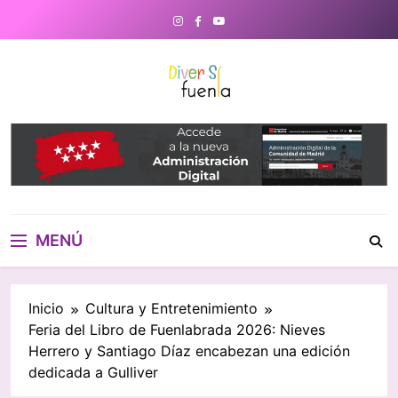
Saltar
al
contenido
DiverSiFuenla
Diversifuenla – Tu medio digital
de referencia en Fuenlabrada.
Noticias, eventos culturales,
gastronomía y un directorio de
negocios locales para conectar
con tu ciudad. ¡Descubre lo que
MENÚ
ocurre cerca de ti!
Inicio
Cultura y Entretenimiento
Feria del Libro de Fuenlabrada 2026: Nieves
Herrero y Santiago Díaz encabezan una edición
dedicada a Gulliver