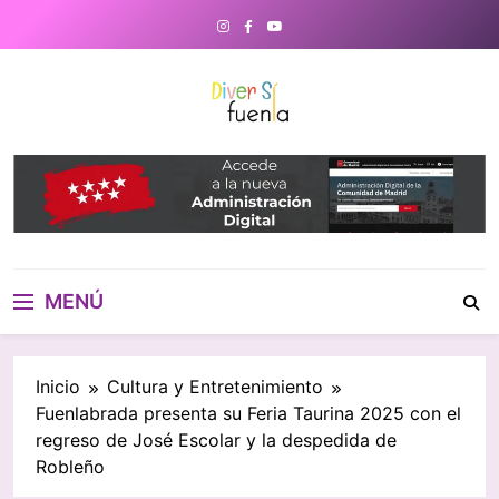
Saltar
al
contenido
DiverSiFuenla
Diversifuenla – Tu medio digital
de referencia en Fuenlabrada.
Noticias, eventos culturales,
gastronomía y un directorio de
negocios locales para conectar
con tu ciudad. ¡Descubre lo que
MENÚ
ocurre cerca de ti!
Inicio
Cultura y Entretenimiento
Fuenlabrada presenta su Feria Taurina 2025 con el
regreso de José Escolar y la despedida de
Robleño