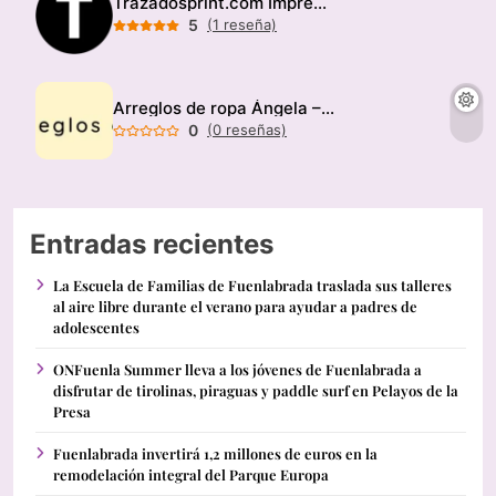
Trazadosprint.com Imprenta
5
(1 reseña)
Arreglos de ropa Ángela – Modista
0
(0 reseñas)
Entradas recientes
La Escuela de Familias de Fuenlabrada traslada sus talleres
al aire libre durante el verano para ayudar a padres de
adolescentes
ONFuenla Summer lleva a los jóvenes de Fuenlabrada a
disfrutar de tirolinas, piraguas y paddle surf en Pelayos de la
Presa
Fuenlabrada invertirá 1,2 millones de euros en la
remodelación integral del Parque Europa