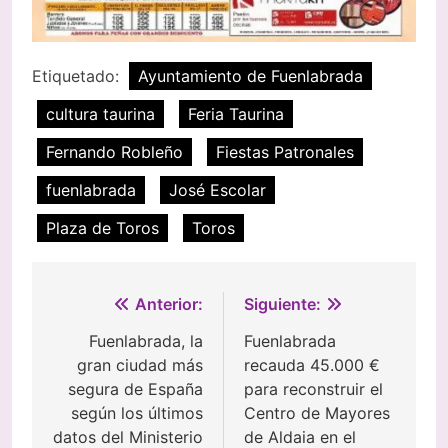
Etiquetado:
Ayuntamiento de Fuenlabrada
cultura taurina
Feria Taurina
Fernando Robleño
Fiestas Patronales
fuenlabrada
José Escolar
Plaza de Toros
Toros
Navegación
Anterior:
Siguiente:
de
Fuenlabrada, la
Fuenlabrada
gran ciudad más
recauda 45.000 €
entradas
segura de España
para reconstruir el
según los últimos
Centro de Mayores
datos del Ministerio
de Aldaia en el