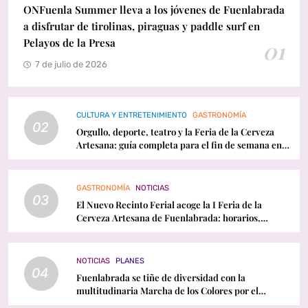
ONFuenla Summer lleva a los jóvenes de Fuenlabrada
a disfrutar de tirolinas, piraguas y paddle surf en
Pelayos de la Presa
01
7 de julio de 2026
CULTURA Y ENTRETENIMIENTO
GASTRONOMÍA
02
Orgullo, deporte, teatro y la Feria de la Cerveza
Artesana: guía completa para el fin de semana en
Fuenlabrada
GASTRONOMÍA
NOTICIAS
03
El Nuevo Recinto Ferial acoge la I Feria de la
Cerveza Artesana de Fuenlabrada: horarios,
conciertos y programación
NOTICIAS
PLANES
04
Fuenlabrada se tiñe de diversidad con la
multitudinaria Marcha de los Colores por el
Orgullo LGTBI