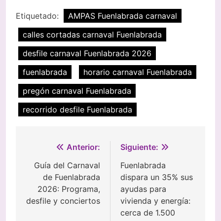
Etiquetado:
AMPAS Fuenlabrada carnaval
calles cortadas carnaval Fuenlabrada
desfile carnaval Fuenlabrada 2026
fuenlabrada
horario carnaval Fuenlabrada
pregón carnaval Fuenlabrada
recorrido desfile Fuenlabrada
Navegación
Anterior:
Siguiente:
de
Guía del Carnaval
Fuenlabrada
de Fuenlabrada
dispara un 35% sus
entradas
2026: Programa,
ayudas para
desfile y conciertos
vivienda y energía:
cerca de 1.500