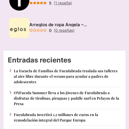
5
(1 reseña)
Arreglos de ropa Ángela – Modista
0
(0 reseñas)
Entradas recientes
La Escuela de Familias de Fuenlabrada traslada sus talleres
al aire libre durante el verano para ayudar a padres de
adolescentes
ONFuenla Summer lleva a los jóvenes de Fuenlabrada a
disfrutar de tirolinas, piraguas y paddle surf en Pelayos de la
Presa
Fuenlabrada invertirá 1,2 millones de euros en la
remodelación integral del Parque Europa