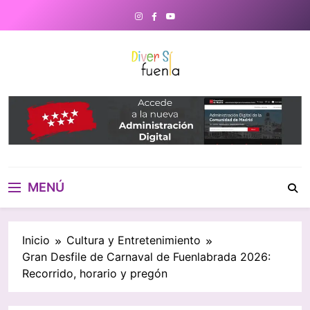
Saltar
al
contenido
DiverSiFuenla
Diversifuenla – Tu medio digital
de referencia en Fuenlabrada.
Noticias, eventos culturales,
gastronomía y un directorio de
negocios locales para conectar
con tu ciudad. ¡Descubre lo que
MENÚ
ocurre cerca de ti!
Inicio
Cultura y Entretenimiento
Gran Desfile de Carnaval de Fuenlabrada 2026:
Recorrido, horario y pregón