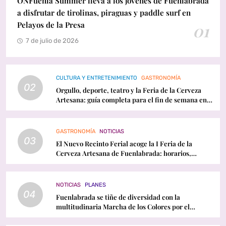
ONFuenla Summer lleva a los jóvenes de Fuenlabrada
a disfrutar de tirolinas, piraguas y paddle surf en
Pelayos de la Presa
01
7 de julio de 2026
CULTURA Y ENTRETENIMIENTO
GASTRONOMÍA
02
Orgullo, deporte, teatro y la Feria de la Cerveza
Artesana: guía completa para el fin de semana en
Fuenlabrada
GASTRONOMÍA
NOTICIAS
03
El Nuevo Recinto Ferial acoge la I Feria de la
Cerveza Artesana de Fuenlabrada: horarios,
conciertos y programación
NOTICIAS
PLANES
04
Fuenlabrada se tiñe de diversidad con la
multitudinaria Marcha de los Colores por el
Orgullo LGTBI