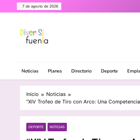
Saltar
7 de agosto de 2026
al
contenido
Diversifuenla – Tu medio digital de referencia en F
DiverSiFuenla
ciudad. ¡Descubre lo que ocurre cerca de ti!
Noticias
Planes
Directorio
Deporte
Empl
Inicio
Noticias
“XIV Trofeo de Tiro con Arco: Una Competencia
DEPORTE
NOTICIAS