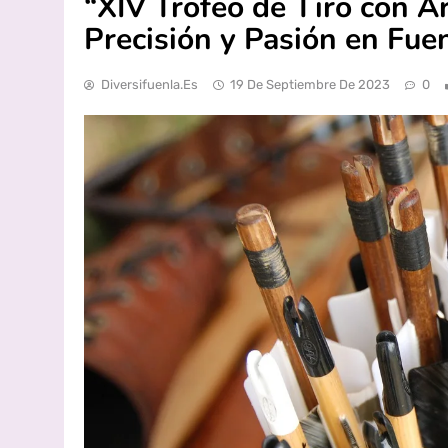
“XIV Trofeo de Tiro con 
Precisión y Pasión en Fue
Diversifuenla.es
19 De Septiembre De 2023
0