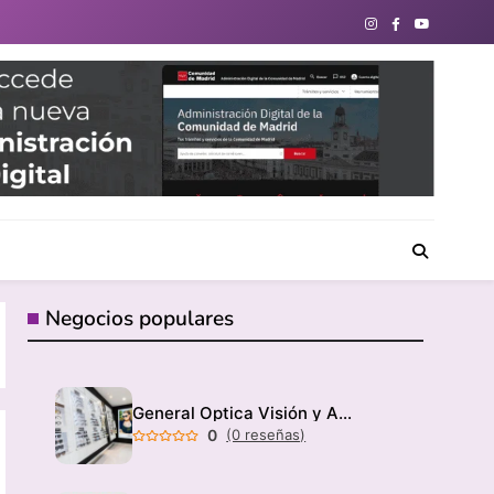
directorio de negocios locales para conectar con tu
Negocios populares
General Optica Visión y Audición
0
(0 reseñas)