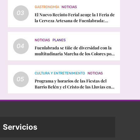
GASTRONOMÍA
NOTICIAS
03
El Nuevo Recinto Ferial acoge la I Feria de
la Cerveza Artesana de Fuenlabrada:
horarios, conciertos y programación
NOTICIAS
PLANES
04
Fuenlabrada se tiñe de diversidad con la
multitudinaria Marcha de los Colores por
el Orgullo LGTBI
CULTURA Y ENTRETENIMIENTO
NOTICIAS
05
Programa y horarios de las Fiestas del
Barrio Belén y el Cristo de las Lluvias en
Fuenlabrada
Servicios